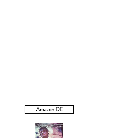
Da die Bevölkerung schrumpft und keine
Kinder mehr geboren werden, bleibt kaum
Raum für Hoffnung.
Und dann wird die erste „Latente“
gefunden – eine menschliche Frau, in der
mehr als nur die Magie einer Hexe oder die
übernatürlichen Fähigkeiten eines
Gestaltwandler fließen.
Gibt es noch mehr wie sie und können sie
rechtzeitig gefunden werden?
* * *
​Die Bücher der Reihe „Wolf und Hex“ liest
man am besten der Reihe
nach:
Gebunden, Maskiert,
Markiert
Amazon DE