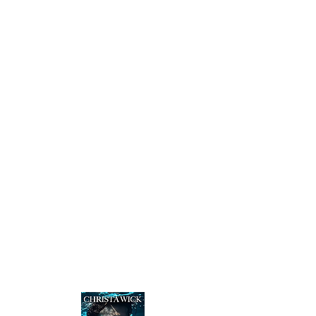
während er nach dem einen
unerreichbaren Ding suchte, das er am
meisten begehrt – einer Gefährtin.
Es ist für mich schon schwer genug, einen
Sterblichen als Drachengefährten zu
begreifen. Und noch verrückter ist der
Gedanke, dass der angesagte neue Alles-in-
einem-Online-Shop für Schlafzimmerspaß
von besagtem mürrischen und stoischen
Drachen betrieben wird.
Aber die Vorstellung, dass ich – das mollige,
stille Mädchen mit der verkorksten
Vergangenheit, minimaler Kontrolle über
ihre psychischen Visionen und ohne
absehbare Zukunft für ihre Musik – das sein
soll, wonach der entschlossene Drache die
ganze Zeit gesucht hat? Im Ernst?
Da muss er mich schon sehr überzeugen.
...Und er ist mehr als bereit für diese
Herausforderung.