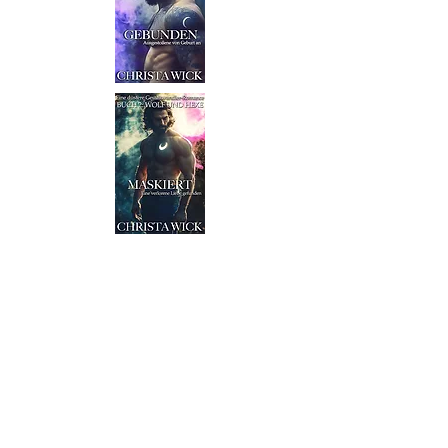
Wolf und Hexe
Werwölfe, Hexen und Jäger gehen unter
den Menschen umher. Hexen dienen den
Gestaltwandlern und erhalten Schutz und
Macht von den Rudeln. Jäger sind darauf
aus, jedem letzten Tropfen Magie von
Wolf und Hexe gleichermaßen zu rauben.