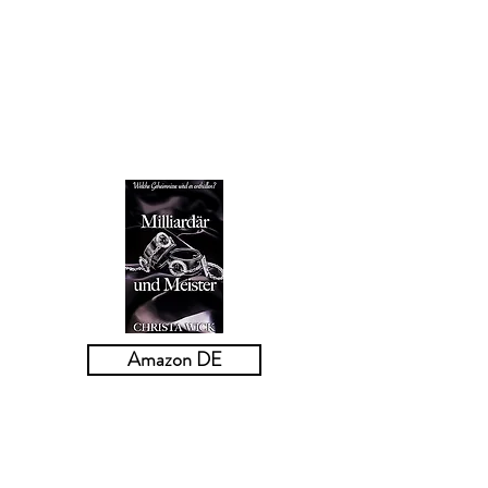
mein
Herz am Ende der größte Verlust
sein?
Amazon DE
Milliardär und Meister
Eine Milliardärs-Meisterromanze