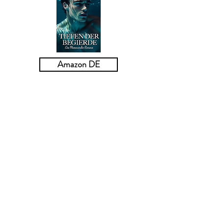
Amazon DE
Tiefen der Begierde:
Eine Meereswandler-
Romanze
Wie findest du deinen Seelenverwandten,
wenn du in den Tiefen des Ozeans geboren
wurdest und den Großteil deines Lebens in
einem Salzwassertank verbracht hast?
Nun, ich hab meiner ein ganz besonderes
Spielzeug geschenkt. Es ist eine exakte
Nachbildung eines großen Teils von mir,