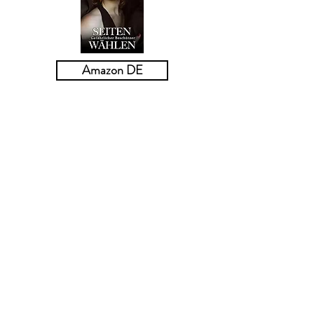
Amazon DE
Seiten Wählen
Gefährlicher Beschützer
Seit acht Jahren bin ich in meine
beiden besten Freunde verliebt.
Carson, der unbeschwerte Biker mit
einem Herz aus Gold, und Maddox,
der intensive Detektiv, der seine
Gefühle unter Verschluss hält. Ich
dachte nie, dass ich bei einem von
ihnen eine Chance hätte – bis eine
gefährliche Nacht alles verändert.