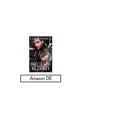
Auf ihrem verschlungenen Weg in die
Freiheit, der darauf folgt, muss Dean
die Bande gefährlicher Krimineller, die
er untersucht, davon überzeugen, dass
er genauso skrupellos ist, wie sie denken
... indem er es zuerst sie glauben lässt.
Amazon DE
BRUTALE FLUCHT
Gefährlicher Beschützer
Wenn es je einen Engel in meiner