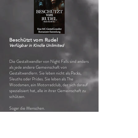
Beschützt vom Rudel
Verfügbar in Kindle Unlimited
Die Gestaltwandler von Night Falls sind anders
als jede andere Gemeinschaft von
Gestaltwandlern. Sie leben nicht als Packs,
Sleuths oder Prides. Sie leben als The
Woodsmen, ein Motorradclub, der sich darauf
spezialisiert hat, alle in ihrer Gemeinschaft zu
schützen.
Sogar die Menschen.
* * *
​Die Bücher der Reihe „Beschützt vom Rudel“
liest man am besten der Reihe nach.