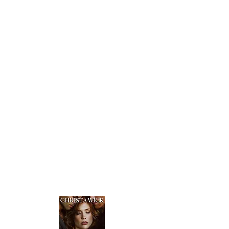
Hölle auf Erden gäbe, wäre es die
süße, schüchterne Avery Watkins.
Sie war schon immer zu gut, um zu
einem Biker mit einer so hässlichen
Vergangenheit wie meiner zu
gehören. Trotzdem habe ich seit der
Highschool eine Schwäche für sie,
halte aber Abstand, um sie zu
schützen. Doch das ändert sich in
dem Moment, als sie ihr Leben für
mich riskiert.
Jetzt? Gehört sie mir – mir, um sie
zu beschützen, mir, um sie zu
behalten.