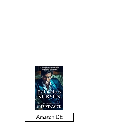
für Worte ist und eine Menge über mich zu
wissen scheint.
Ich bin mir ziemlich sicher, dass er mich
durchschaut hat. Tatsächlich glaube ich, er
wusste von Anfang an, dass ich noch nie
einen echten Dom getroffen habe.
Bis jetzt.
Amazon DE
Rauch und Kurven